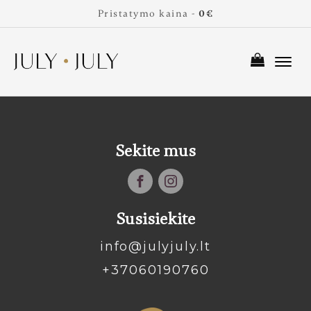
Pristatymo kaina -
0€
Sekite mus
Susisiekite
info@julyjuly.lt
+37060190760