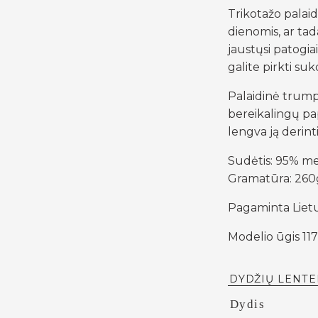
Trikotažo palaid
dienomis, ar tada
jaustųsi patogia
galite pirkti su
Palaidinė trump
bereikalingų pa
lengva ją derinti
Sudėtis: 95% me
Gramatūra: 26
Pagaminta Liet
Modelio ūgis 117
DYDŽIŲ LENTE
Dydis