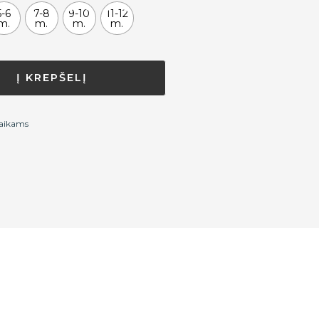
5-6
7-8
9-10
11-12
m.
m.
m.
m.
Į KREPŠELĮ
vaikams