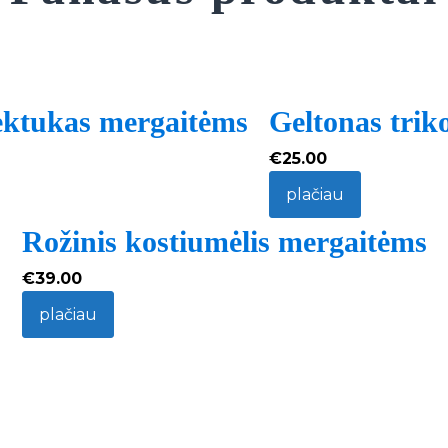
ektukas mergaitėms
Geltonas trik
€
25.00
plačiau
Rožinis kostiumėlis mergaitėms
€
39.00
plačiau