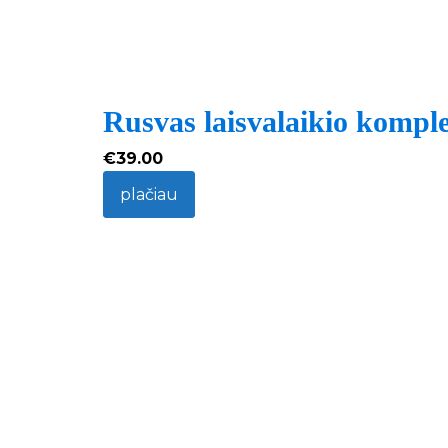
Rusvas laisvalaikio kompl
€
39.00
plačiau