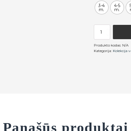
3-4
4-5
m.
m.
produkto
kiekis:
Rožinė
Produkto kodas:
N/A
palaidinė
Kategorija:
Kolekcija 
mergaitėms
Panašūs produktai