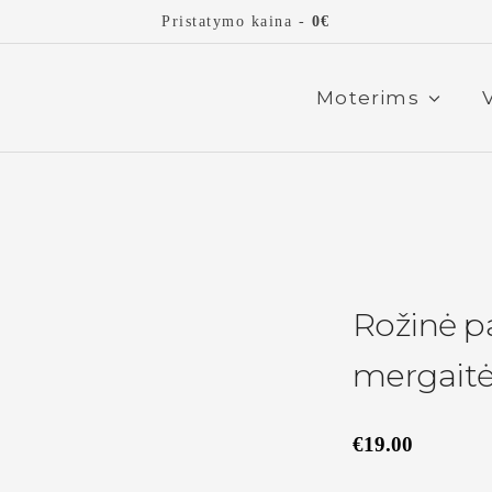
Pristatymo kaina -
0€
Moterims
Rožinė p
mergait
€
19.00