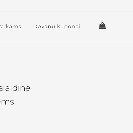
Vaikams
Dovanų kuponai
alaidinė
ėms