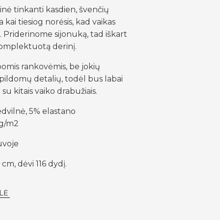
inė tinkanti kasdien, švenčių
 kai tiesiog norėsis, kad vaikas
i. Priderinome sijonuką, tad iškart
komplektuotą derinį.
omis rankovėmis, be jokių
pildomų detalių, todėl bus labai
 su kitais vaiko drabužiais.
dvilnė, 5% elastano
0g/m2
uvoje
 cm, dėvi 116 dydį.
LĖ